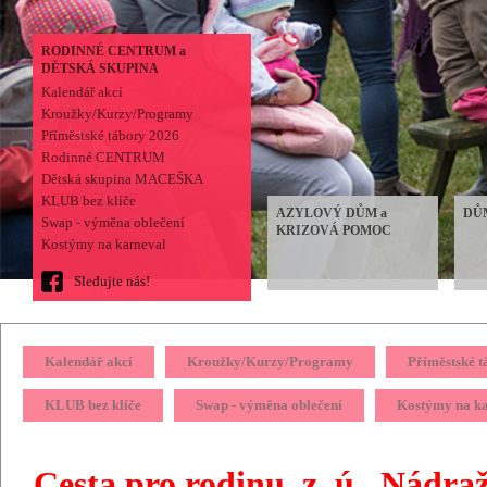
RODINNÉ CENTRUM a
DĚTSKÁ SKUPINA
Kalendář akcí
Kroužky/Kurzy/Programy
Příměstské tábory 2026
Rodinné CENTRUM
Dětská skupina MACEŠKA
KLUB bez klíče
AZYLOVÝ DŮM a
DŮ
Swap - výměna oblečení
KRIZOVÁ POMOC
Kostýmy na karneval
Sledujte nás!
Kalendář akcí
Kroužky/Kurzy/Programy
Příměstské 
KLUB bez klíče
Swap - výměna oblečení
Kostýmy na k
Cesta pro rodinu, z. ú., Nádr