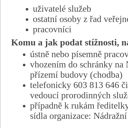
uživatelé služeb
ostatní osoby z řad veřejn
pracovníci
Komu a jak podat stížnosti, 
ústně nebo písemně praco
vhozením do schránky na N
přízemí budovy (chodba)
telefonicky 603 813 646 č
vedoucí prorodinných služ
případně k rukám ředitelk
sídla organizace: Nádražn