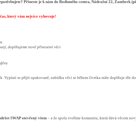
epotřebujete? Přineste je k nám do
Rodinného centra, Nádražní 22, Žamberk (př
čas, který vám nejvíce vyhovuje!
em
hatý, doplňujeme nově přinesené věci
sféra
ek. Vyplatí se přijít opakovaně, nabídka věcí se během čtvrtka stále doplňuje dle 
udržet SWAP otevřený všem
– a že spolu tvoříme komunitu, která dává věcem nový