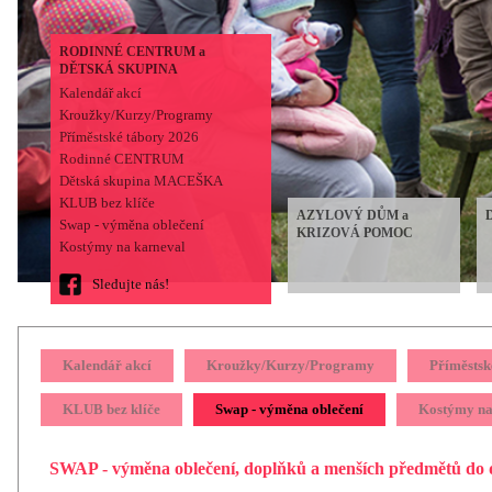
RODINNÉ CENTRUM a
DĚTSKÁ SKUPINA
Kalendář akcí
Kroužky/Kurzy/Programy
Příměstské tábory 2026
Rodinné CENTRUM
Dětská skupina MACEŠKA
KLUB bez klíče
AZYLOVÝ DŮM a
Swap - výměna oblečení
KRIZOVÁ POMOC
Kostýmy na karneval
Sledujte nás!
Kalendář akcí
Kroužky/Kurzy/Programy
Příměstsk
KLUB bez klíče
Swap - výměna oblečení
Kostýmy na
SWAP - výměna oblečení, doplňků a menších předmětů do 