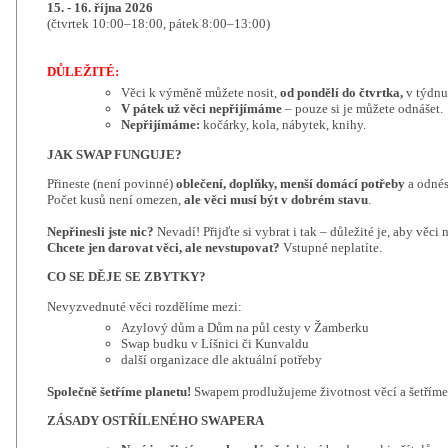
15. - 16. října 2026
(čtvrtek 10:00–18:00, pátek 8:00–13:00)
DŮLEŽITÉ:
Věci k výměně můžete nosit,
od pondělí do čtvrtka,
v týdnu 
V pátek už věci nepřijímáme
– pouze si je můžete odnášet.
Nepřijímáme:
kočárky, kola, nábytek, knihy.
JAK SWAP FUNGUJE?
Přineste (není povinné)
oblečení, doplňky, menší domácí potřeby
a odnés
Počet kusů není omezen,
ale věci musí být v dobrém stavu
.
Nepřinesli jste nic?
Nevadí! Přijďte si vybrat i tak – důležité je, aby věci 
Chcete jen darovat věci, ale nevstupovat?
Vstupné neplatíte.
CO SE DĚJE SE ZBYTKY?
Nevyzvednuté věci rozdělíme mezi:
Azylový dům a Dům na půl cesty v Žamberku
Swap budku v Líšnici či Kunvaldu
další organizace dle aktuální potřeby
Společně šetříme planetu!
Swapem prodlužujeme životnost věcí a šetříme e
ZÁSADY OSTŘÍLENÉHO SWAPERA