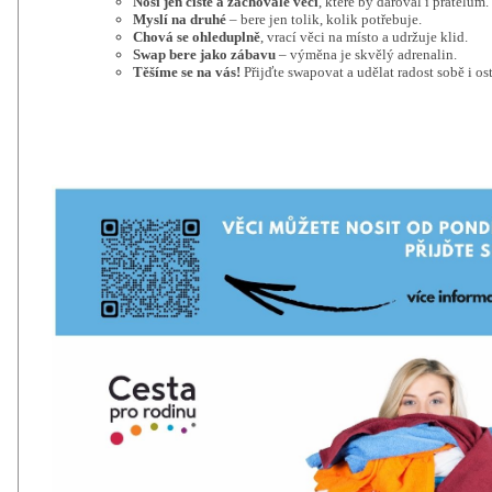
Nosí jen čisté a zachovalé věci
, které by daroval i přátelům.
Myslí na druhé
– bere jen tolik, kolik potřebuje.
Chová se ohleduplně
, vrací věci na místo a udržuje klid.
Swap bere jako zábavu
– výměna je skvělý adrenalin.
Těšíme se na vás!
Přijďte swapovat a udělat radost sobě i os