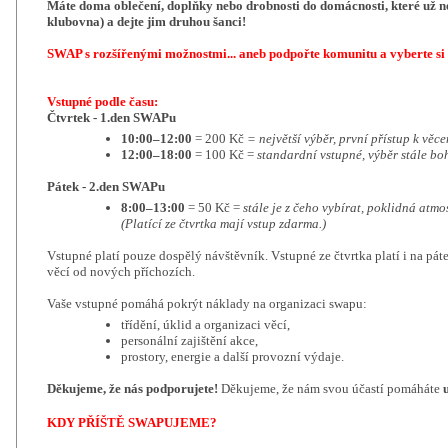
Máte doma oblečení, doplňky nebo drobnosti do domácnosti, které už n
klubovna)
a dejte jim druhou šanci!
SWAP s rozšířenými možnostmi... aneb podpořte komunitu a vyberte si 
Vstupné podle času:
Čtvrtek - 1.den SWAPu
10:00–12:00
= 200 Kč
= největší výběr, první přístup k věc
12:00–18:00
= 100 Kč =
standardní vstupné, výběr stále bo
Pátek - 2.den SWAPu
8:00–13:00
= 50 Kč =
stále je z čeho vybírat, poklidná atmo
(Platící ze čtvrtka mají vstup zdarma.)
Vstupné platí pouze dospělý návštěvník. Vstupné ze čtvrtka platí i na pát
věcí od nových příchozích.
Vaše vstupné pomáhá pokrýt náklady na organizaci swapu:
třídění, úklid a organizaci věcí,
personální zajištění akce,
prostory, energie a další provozní výdaje.
Děkujeme, že nás podporujete!
Děkujeme, že nám svou účastí pomáháte
KDY PŘÍŠTĚ SWAPUJEME?