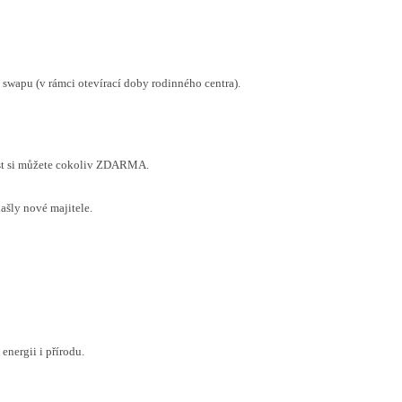
swapu (v rámci otevírací doby rodinného centra).
t si můžete cokoliv ZDARMA.
našly nové majitele.
nergii i přírodu.