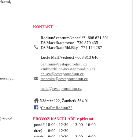
ízemí,
KONTAKT
Rodinné centrum/kancelář - 608 621 301
DS Maceška/provoz - 730 870 435
DS Maceška/přihlášky - 774 174 287
Lucie Malá/vedoucí - 603 813 646
centrum@cestaprorodinu.cz
klubbezklice@cestaprorodinu.cz
chuva@cestaprorodinu.cz
donesených
maceska@cestaprorodinu.cz
mala@cestaprorodinu.cz
Nádražní 22, Žamberk 564 01
/
CestaProRodinu22
 život!
PROVOZ KANCELÁŘE v přízemí
pondělí
8:00 - 12:30 13:00 - 16:00
úterý
8:00 - 12:30
středa
8:00 - 12:30 13:00 - 16:00