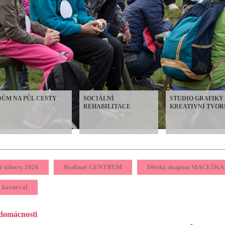
DŮM NA PŮL CESTY
SOCIÁLNÍ
STUDIO GRAFIKY 
REHABILITACE
KREATIVNÍ TVOR
é tábory 2026
Rodinné CENTRUM
Dětská skupina MACEŠKA
 karneval
domácnosti