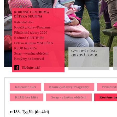
RODINNÉ CENTRUM a
DĚTSKÁ SKUPINA
Kalendář akcí
Kroužky/Kurzy/Programy
Příměstské tábory 2026
Rodinné CENTRUM
Dětská skupina MACEŠKA
KLUB bez klíče
AZYLOVÝ DŮM a
Swap - výměna oblečení
KRIZOVÁ POMOC
Kostýmy na karneval
Sledujte nás!
Kalendář akcí
Kroužky/Kurzy/Programy
Příměstsk
KLUB bez klíče
Swap - výměna oblečení
Kostýmy na
rc133. Tygřík (do 4let)