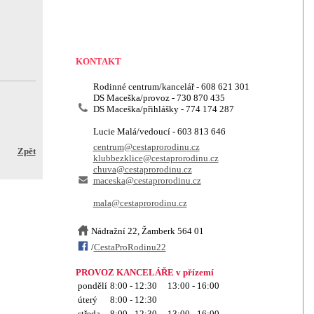
KONTAKT
Rodinné centrum/kancelář - 608 621 301
DS Maceška/provoz - 730 870 435
DS Maceška/přihlášky - 774 174 287
Lucie Malá/vedoucí - 603 813 646
centrum@cestaprorodinu.cz
Zpět
klubbezklice@cestaprorodinu.cz
chuva@cestaprorodinu.cz
maceska@cestaprorodinu.cz
mala@cestaprorodinu.cz
Nádražní 22, Žamberk 564 01
/
CestaProRodinu22
PROVOZ KANCELÁŘE v přízemí
pondělí
8:00 - 12:30 13:00 - 16:00
úterý
8:00 - 12:30
středa
8:00 - 12:30 13:00 - 16:00