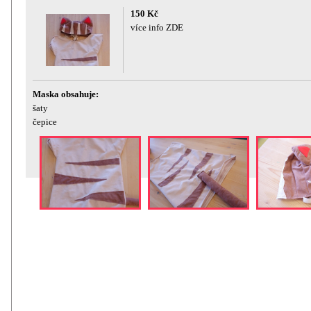
150 Kč
více info ZDE
Maska obsahuje:
šaty
čepice