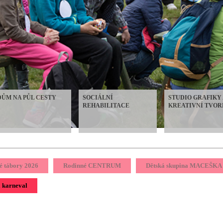
DŮM NA PŮL CESTY
SOCIÁLNÍ
STUDIO GRAFIKY 
REHABILITACE
KREATIVNÍ TVOR
é tábory 2026
Rodinné CENTRUM
Dětská skupina MACEŠKA
 karneval