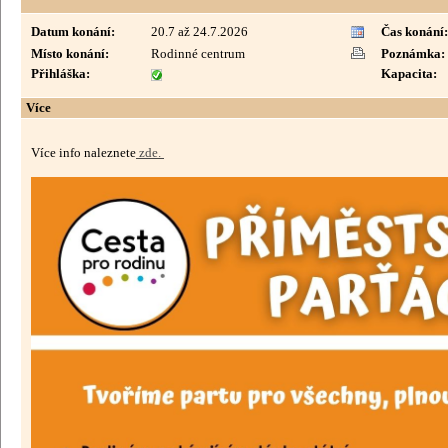
Datum konání:
20.7 až 24.7.2026
Čas konání:
Místo konání:
Rodinné centrum
Poznámka:
Přihláška:
Kapacita:
Více
Více info naleznete
zde.