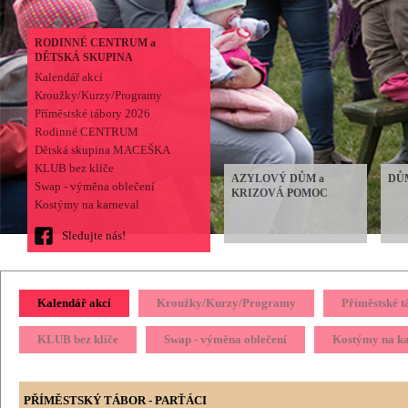
RODINNÉ CENTRUM a
DĚTSKÁ SKUPINA
Kalendář akcí
Kroužky/Kurzy/Programy
Příměstské tábory 2026
Rodinné CENTRUM
Dětská skupina MACEŠKA
KLUB bez klíče
AZYLOVÝ DŮM a
DŮ
Swap - výměna oblečení
KRIZOVÁ POMOC
Kostýmy na karneval
Sledujte nás!
Kalendář akcí
Kroužky/Kurzy/Programy
Příměstské 
KLUB bez klíče
Swap - výměna oblečení
Kostýmy na k
PŘÍMĚSTSKÝ TÁBOR - PARŤÁCI