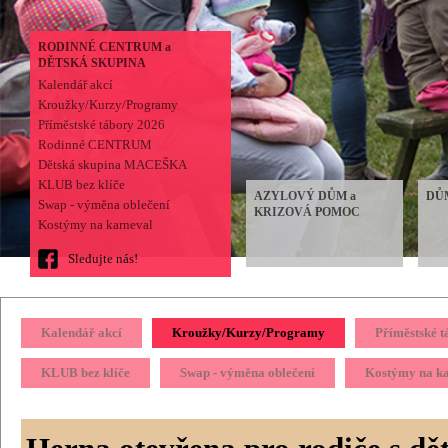
RODINNÉ CENTRUM a
DĚTSKÁ SKUPINA
Kalendář akcí
Kroužky/Kurzy/Programy
Příměstské tábory 2026
Rodinné CENTRUM
Dětská skupina MACEŠKA
KLUB bez klíče
AZYLOVÝ DŮM a
DŮ
Swap - výměna oblečení
KRIZOVÁ POMOC
Kostýmy na karneval
Sledujte nás!
Kalendář akcí
Kroužky/Kurzy/Programy
Příměstské 
KLUB bez klíče
Swap - výměna oblečení
Kostýmy na k