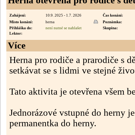
Herna otevřena pro rodiče s dě
Zahájení:
10.9. 2025 - 1.7. 2026
Čas konání:
Místo konání:
herna
Poznámka:
Přihláška do:
není nutné se nahlašet
Skupina:
Lektor:
Více
Herna pro rodiče a prarodiče s d
setkávat se s lidmi ve stejné živo
Tato aktivita je otevřena všem b
Jednorázové vstupné do herny j
permanentka do herny.