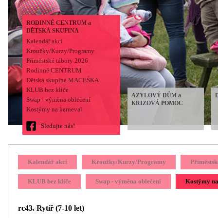
RODINNÉ CENTRUM a
DĚTSKÁ SKUPINA
Kalendář akcí
Kroužky/Kurzy/Programy
Příměstské tábory 2026
Rodinné CENTRUM
Dětská skupina MACEŠKA
KLUB bez klíče
AZYLOVÝ DŮM a
Swap - výměna oblečení
KRIZOVÁ POMOC
Kostýmy na karneval
Sledujte nás!
Kalendář akcí
Kroužky/Kurzy/Programy
Příměstsk
KLUB bez klíče
Swap - výměna oblečení
Kostýmy na
rc43. Rytíř (7-10 let)