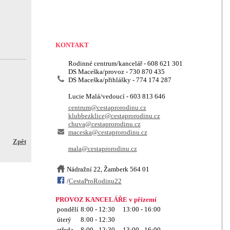
KONTAKT
Rodinné centrum/kancelář - 608 621 301
DS Maceška/provoz - 730 870 435
DS Maceška/přihlášky - 774 174 287
Lucie Malá/vedoucí - 603 813 646
centrum@cestaprorodinu.cz
klubbezklice@cestaprorodinu.cz
chuva@cestaprorodinu.cz
maceska@cestaprorodinu.cz
Zpět
mala@cestaprorodinu.cz
Nádražní 22, Žamberk 564 01
/
CestaProRodinu22
PROVOZ KANCELÁŘE v přízemí
pondělí
8:00 - 12:30 13:00 - 16:00
úterý
8:00 - 12:30
středa
8:00 - 12:30 13:00 - 16:00