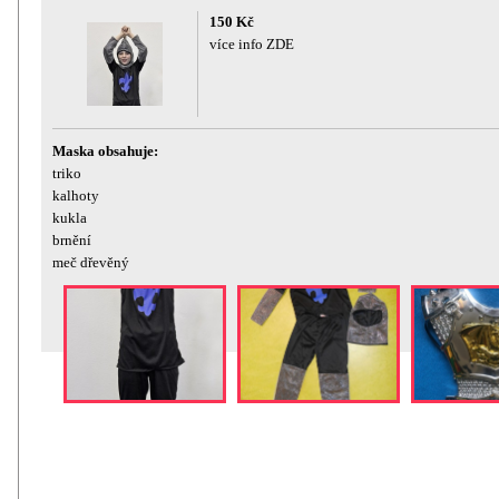
150 Kč
více info ZDE
Maska obsahuje:
triko
kalhoty
kukla
brnění
meč dřevěný