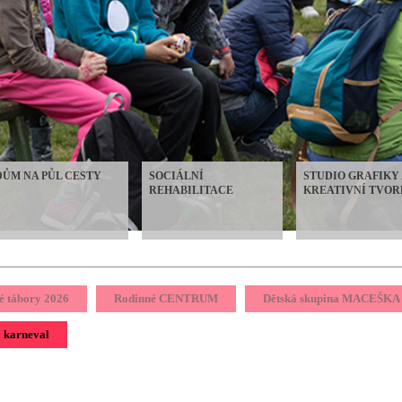
DŮM NA PŮL CESTY
SOCIÁLNÍ
STUDIO GRAFIKY 
REHABILITACE
KREATIVNÍ TVOR
é tábory 2026
Rodinné CENTRUM
Dětská skupina MACEŠKA
 karneval