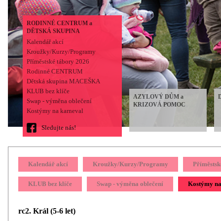
RODINNÉ CENTRUM a
DĚTSKÁ SKUPINA
Kalendář akcí
Kroužky/Kurzy/Programy
Příměstské tábory 2026
Rodinné CENTRUM
Dětská skupina MACEŠKA
KLUB bez klíče
AZYLOVÝ DŮM a
Swap - výměna oblečení
KRIZOVÁ POMOC
Kostýmy na karneval
Sledujte nás!
Kalendář akcí
Kroužky/Kurzy/Programy
Příměstsk
KLUB bez klíče
Swap - výměna oblečení
Kostýmy na
rc2. Král (5-6 let)