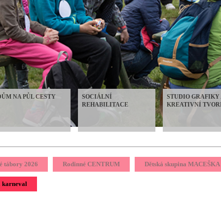
DŮM NA PŮL CESTY
SOCIÁLNÍ
STUDIO GRAFIKY 
REHABILITACE
KREATIVNÍ TVOR
é tábory 2026
Rodinné CENTRUM
Dětská skupina MACEŠKA
 karneval