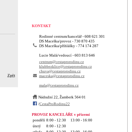
KONTAKT
Rodinné centrum/kancelář - 608 621 301
DS Maceška/provoz - 730 870 435
DS Maceška/přihlášky - 774 174 287
Lucie Malá/vedoucí - 603 813 646
centrum@cestaprorodinu.cz
klubbezklice@cestaprorodinu.cz
chuva@cestaprorodinu.cz
Zpět
maceska@cestaprorodinu.cz
mala@cestaprorodinu.cz
Nádražní 22, Žamberk 564 01
/
CestaProRodinu22
PROVOZ KANCELÁŘE v přízemí
pondělí
8:00 - 12:30 13:00 - 16:00
úterý
8:00 - 12:30
středa
8:00 - 12:30 13:00 - 16:00