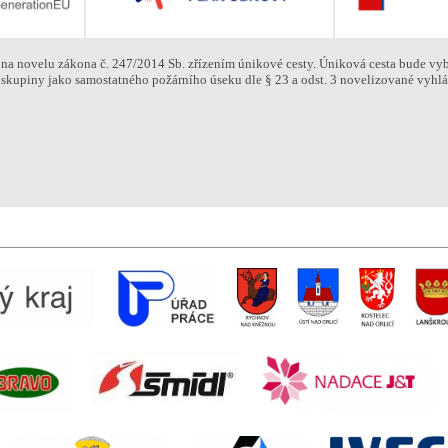
na novelu zákona č. 247/2014 Sb. zřízením únikové cesty. Úniková cesta bude vy
 skupiny jako samostatného požárního úseku dle § 23 a odst. 3 novelizované vyhláš