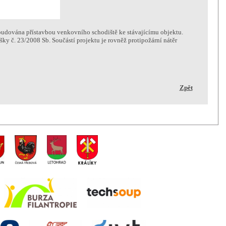
budována přístavbou venkovního schodiště ke stávajícímu objektu.
ky č. 23/2008 Sb. Součástí projektu je rovněž protipožární nátěr
Zpět