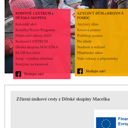
RODINNÉ CENTRUM a
AZYLOVÝ DŮM a KRIZOVÁ
DĚTSKÁ SKUPINA
POMOC
Kalendář akcí
Azylový dům
Kroužky/Kurzy/Programy
Krizová pomoc
Příměstské tábory 2026
Potřebuji pomoc
Rodinné CENTRUM
Pro úřady
Dětská skupina MACEŠKA
Studenti a stážisté
KLUB bez klíče
Příměstský tábor
Swap - výměna oblečení
Vaše vzkazy a připomínky
Kostýmy na karneval
Sledujte nás!
Sledujte nás!
Zřízení únikové cesty z Dětské skupiny Maceška