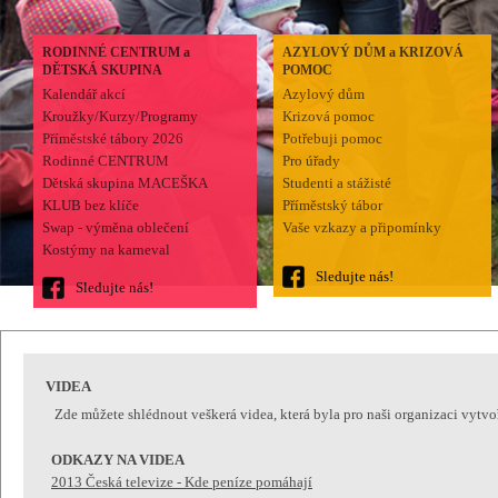
RODINNÉ CENTRUM a
AZYLOVÝ DŮM a KRIZOVÁ
DĚTSKÁ SKUPINA
POMOC
Kalendář akcí
Azylový dům
Kroužky/Kurzy/Programy
Krizová pomoc
Příměstské tábory 2026
Potřebuji pomoc
Rodinné CENTRUM
Pro úřady
Dětská skupina MACEŠKA
Studenti a stážisté
KLUB bez klíče
Příměstský tábor
Swap - výměna oblečení
Vaše vzkazy a připomínky
Kostýmy na karneval
Sledujte nás!
Sledujte nás!
VIDEA
Zde můžete shlédnout veškerá videa, která byla pro naši organizaci vytvo
ODKAZY NA VIDEA
2013 Česká televize - Kde peníze pomáhají