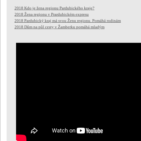
2018 Kdo je žena regionu Pardubického kraje?
2018 Žena regionu v Prardubickém expresu
2018 Pardubický kraj má svou Ženu regionu. Pomáhá rodinám
2018 Dům na půl cesty v Žamberku pomáhá mladým