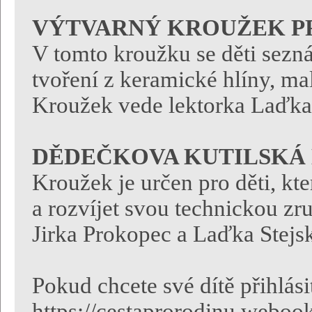
VÝTVARNÝ KROUŽEK P
V tomto kroužku se děti sezná
tvoření z keramické hlíny, mal
Kroužek vede lektorka Laďka 
DĚDEČKOVA KUTILSKÁ
Kroužek je určen pro děti, kte
a rozvíjet svou technickou zr
Jirka Prokopec a Laďka Stejs
Pokud chcete své dítě přihlás
https://cestaprorodinu.webook