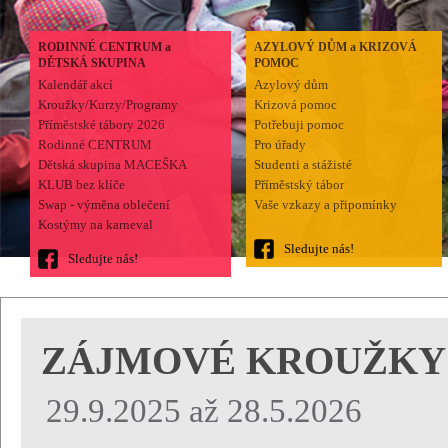
RODINNÉ CENTRUM a
AZYLOVÝ DŮM a KRIZOVÁ
DĚTSKÁ SKUPINA
POMOC
Kalendář akcí
Azylový dům
Kroužky/Kurzy/Programy
Krizová pomoc
Příměstské tábory 2026
Potřebuji pomoc
Rodinné CENTRUM
Pro úřady
Dětská skupina MACEŠKA
Studenti a stážisté
KLUB bez klíče
Příměstský tábor
Swap - výměna oblečení
Vaše vzkazy a připomínky
Kostýmy na karneval
Sledujte nás!
Sledujte nás!
ZÁJMOVÉ KROUŽKY 
29.9.2025 až 28.5.2026