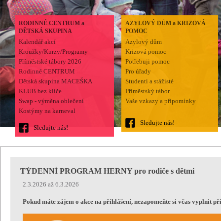
RODINNÉ CENTRUM a
AZYLOVÝ DŮM a KRIZOVÁ
DĚTSKÁ SKUPINA
POMOC
Kalendář akcí
Azylový dům
Kroužky/Kurzy/Programy
Krizová pomoc
Příměstské tábory 2026
Potřebuji pomoc
Rodinné CENTRUM
Pro úřady
Dětská skupina MACEŠKA
Studenti a stážisté
KLUB bez klíče
Příměstský tábor
Swap - výměna oblečení
Vaše vzkazy a připomínky
Kostýmy na karneval
Sledujte nás!
Sledujte nás!
TÝDENNÍ PROGRAM HERNY pro rodiče s dětmi
2.3.2026 až 6.3.2026
Pokud máte zájem o akce na přihlášení, nezapomeňte si včas vyplnit p