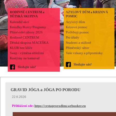
RODINNÉ CENTRUM a
AZYLOVÝ DŮM a KRIZOVÁ
DĚTSKÁ SKUPINA
POMOC
Kalendář akcí
Azylový dům
Kroužky/Kurzy/Programy
Krizová pomoc
Příměstské tábory 2026
Potřebuji pomoc
Rodinné CENTRUM
Pro úřady
Dětská skupina MACEŠKA
Studenti a stážisté
KLUB bez klíče
Příměstský tábor
Swap - výměna oblečení
Vaše vzkazy a připomínky
Kostýmy na karneval
Sledujte nás!
Sledujte nás!
GRAVID JÓGA a JÓGA PO PORODU
22.6.2026
Přihlášení zde:
https://cestaprorodinu.webooker.eu