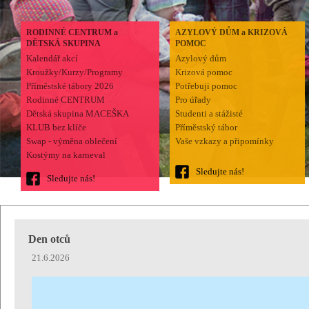
RODINNÉ CENTRUM a
AZYLOVÝ DŮM a KRIZOVÁ
DĚTSKÁ SKUPINA
POMOC
Kalendář akcí
Azylový dům
Kroužky/Kurzy/Programy
Krizová pomoc
Příměstské tábory 2026
Potřebuji pomoc
Rodinné CENTRUM
Pro úřady
Dětská skupina MACEŠKA
Studenti a stážisté
KLUB bez klíče
Příměstský tábor
Swap - výměna oblečení
Vaše vzkazy a připomínky
Kostýmy na karneval
Sledujte nás!
Sledujte nás!
Den otců
21.6.2026